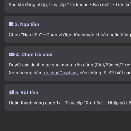
Được cấp phép PAGCOR
Nền tảng
Jilliqq legit
với quy định đầy 
Ứng dụng di động
Tải ứng dụng Jilliqq apk
cho Android
Trò chơi bài tại Jilliqq