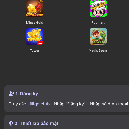
Trò chơi bắn cá Jilliqq
All Star Fishing
Bao Chuan
Fierce Fishing
Yi Lu Fa
Jackpot Fishing
Cai Shen Fishing