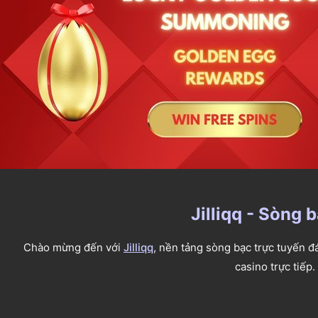
Jilliqq
là nền tảng sòng bạc trực tuyến được cấp phép phục vụ 
cá, cá cược thể thao và xổ số thông qua
Jilliqq.club
và
Ứng dụ
đồng Việt Nam.
Cho dù bạn truy cập qua
Jilliqq com
hay tải
Jilliqq apk
, bạn s
Sexy Baccarat.
Liên kết Jilliqq
cung cấp quyền truy cập tức thì
Người chơi mới có thể hoàn tất
đăng nhập Jilliqq
chỉ trong 90
hiệu suất tối ưu trên thiết bị Android và iOS.
Trò chơi slot Jilliqq phổ biến
Dragon Ball
Fortune Gems