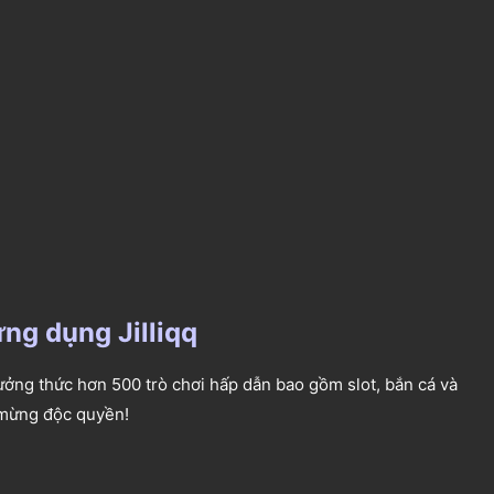
tảng cung cấp các trò slot, trò chơi có dealer trực tiếp, bắn
t tiền trong 5-15 phút, hỗ trợ song ngữ 24/7 và giao dịch bằng
 đầu bao gồm PG Soft, Pragmatic Play, Jili, Evolution và
trải nghiệm tốt nhất, hãy
tải Jilliqq
ứng dụng di động để có
Coin Lamp
Irish Bingo