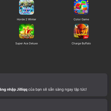
Dinosaur Tycoon
Dragon Fishing
Oneshot Fishing
Royal Fishing