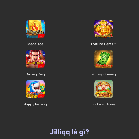
Gummy Giga
Mummy Lock
Starlight Princess
Sugar Rush
Cách bắt đầu chơi trên Jilliqq?
+ mã xác minh + mật khẩu - Hoàn tất trong 90 giây. Thông tin
đ
t email + đặt mã PIN rút tiền + kích hoạt xác thực 2 yếu tố. Nền