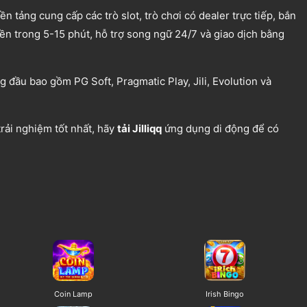
o
hỗ trợ tất cả các phương thức thanh toán phổ biến.
thức những trò chơi
slot Jilliqq
hay nhất và hơn thế nữa.
iqq
để rút tiền nhanh hơn.